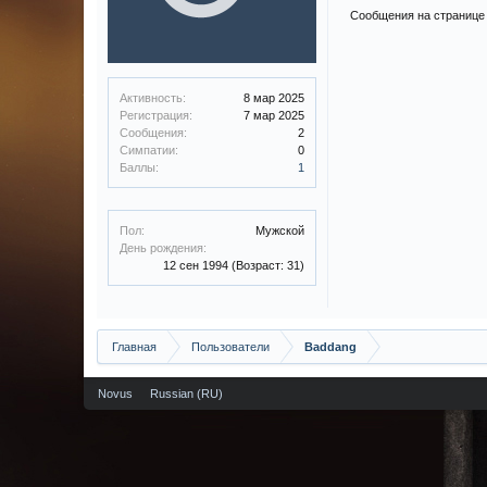
Сообщения на странице 
Активность:
8 мар 2025
Регистрация:
7 мар 2025
Сообщения:
2
Симпатии:
0
Баллы:
1
Пол:
Мужской
День рождения:
12 сен 1994
(Возраст: 31)
Главная
Пользователи
Baddang
Novus
Russian (RU)