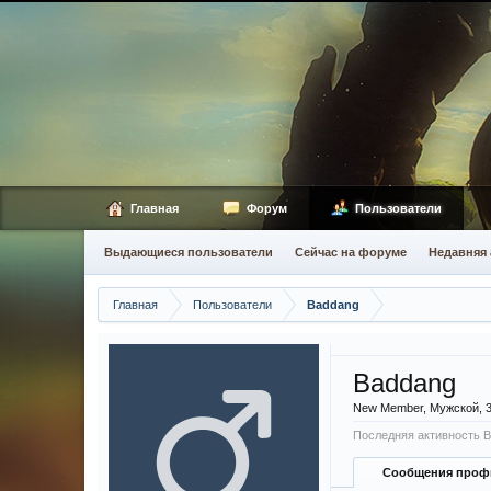
Главная
Форум
Пользователи
Выдающиеся пользователи
Сейчас на форуме
Недавняя 
Главная
Пользователи
Baddang
Baddang
New Member
, Мужской, 
Последняя активность B
Сообщения проф