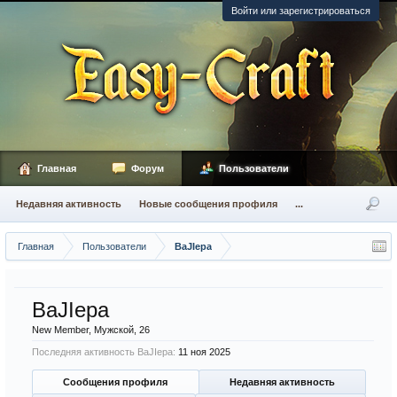
Войти или зарегистрироваться
Главная
Форум
Пользователи
Недавняя активность
Новые сообщения профиля
...
Главная
Пользователи
BaJIepa
BaJIepa
New Member
, Мужской, 26
Последняя активность BaJIepa:
11 ноя 2025
Сообщения профиля
Недавняя активность