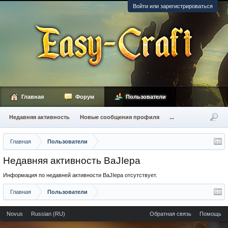
Войти или зарегистрироваться
Главная
Форум
Пользователи
Недавняя активность
Новые сообщения профиля
...
Главная
Пользователи
Недавняя активность BaJIepa
Информация по недавней активности BaJIepa отсутствует.
Главная
Пользователи
Novus
Russian (RU)
Обратная связь
Помощь