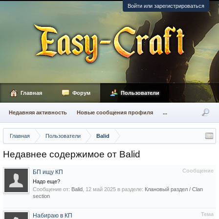
Войти или зарегистрироваться
Главная
Форум
Пользователи
Недавняя активность
Новые сообщения профиля
...
Главная
Пользователи
Balid
Недавнее содержимое от Balid
Сообщение
БП ищу КП
Надо еще?
Сообщение от:
Balid
,
12 май 2025
в разделе:
Клановый раздел / Сlan
section
Тема
Набираю в КП