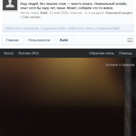
Ищу людей, без лишних слов — просто играть. Нормальный онлайн,
опыт хотя бы пару лет, пиши. Может, соберём что-то живое.
Автор темы:
Balid
,
12 май 2025
, ответов - 0, в разделе:
Клановый раздел
/ Сlan section
Найти все сообщения, созданные Balid
Найти все темы, созданные Balid
Главная
Пользователи
Balid
Novus
Russian (RU)
Обратная связь
Помощь
Условия и правила