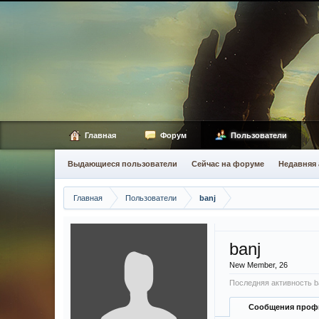
Главная
Форум
Пользователи
Выдающиеся пользователи
Сейчас на форуме
Недавняя 
Главная
Пользователи
banj
banj
New Member
, 26
Последняя активность ba
Сообщения проф