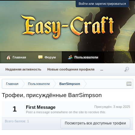
Войти или зарегистрироваться
Главная
Форум
Пользователи
Недавняя активность
Новые сообщения профиля
...
Главная
Пользователи
BarrSimpson
Трофеи, присуждённые BarrSimpson
1
First Message
Присуждён:
3 мар 2025
Post a message somewhere on the site to receive this.
Всего баллов: 1
Посмотреть все доступные трофеи