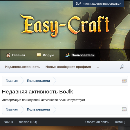
Войти или зарегистрироваться
Главная
Форум
Пользователи
Недавняя активность
Новые сообщения профиля
...
Главная
Пользователи
Недавняя активность BoJlk
Информация по недавней активности BoJlk отсутствует.
Главная
Пользователи
Novus
Russian (RU)
Обратная связь
Помощь