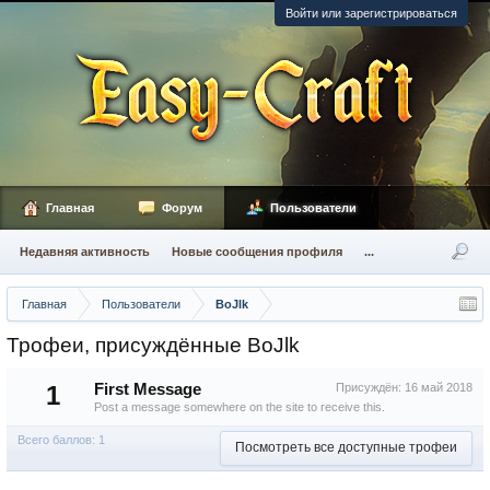
Войти или зарегистрироваться
Главная
Форум
Пользователи
Недавняя активность
Новые сообщения профиля
...
Главная
Пользователи
BoJlk
Трофеи, присуждённые BoJlk
1
First Message
Присуждён:
16 май 2018
Post a message somewhere on the site to receive this.
Всего баллов: 1
Посмотреть все доступные трофеи