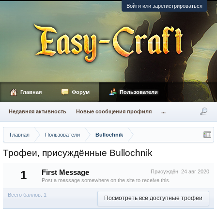
Войти или зарегистрироваться
Главная
Форум
Пользователи
Недавняя активность
Новые сообщения профиля
...
Главная
Пользователи
Bullochnik
Трофеи, присуждённые Bullochnik
1
First Message
Присуждён:
24 авг 2020
Post a message somewhere on the site to receive this.
Всего баллов: 1
Посмотреть все доступные трофеи