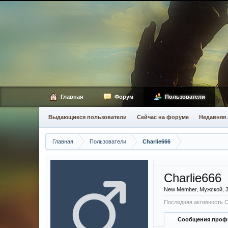
Главная
Форум
Пользователи
Выдающиеся пользователи
Сейчас на форуме
Недавняя 
Главная
Пользователи
Charlie666
Charlie666
New Member
, Мужской, 
Последняя активность Ch
Сообщения проф