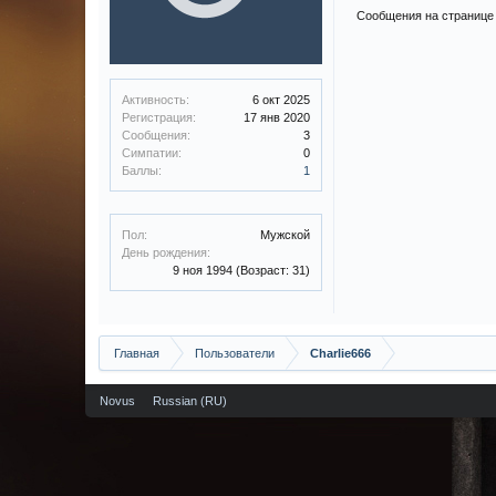
Сообщения на странице 
Активность:
6 окт 2025
Регистрация:
17 янв 2020
Сообщения:
3
Симпатии:
0
Баллы:
1
Пол:
Мужской
День рождения:
9 ноя 1994
(Возраст: 31)
Главная
Пользователи
Charlie666
Novus
Russian (RU)