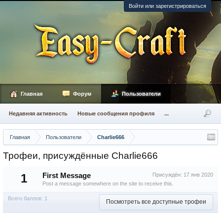
Войти или зарегистрироваться
Главная
Форум
Пользователи
Недавняя активность
Новые сообщения профиля
...
Главная
Пользователи
Charlie666
Трофеи, присуждённые Charlie666
1
First Message
Присуждён:
17 янв 2020
Post a message somewhere on the site to receive this.
Всего баллов: 1
Посмотреть все доступные трофеи