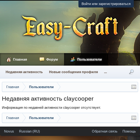
Войти или зарегистрироваться
Главная
Форум
Пользователи
Недавняя активность
Новые сообщения профиля
...
Главная
Пользователи
Недавняя активность claycooper
Информация по недавней активности claycooper отсутствует.
Главная
Пользователи
Novus
Russian (RU)
Обратная связь
Помощь