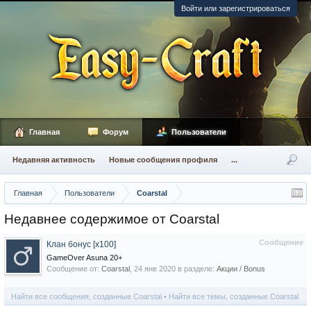
Войти или зарегистрироваться
Главная
Форум
Пользователи
Недавняя активность
Новые сообщения профиля
...
Главная
Пользователи
Coarstal
Недавнее содержимое от Coarstal
Сообщение
Клан бонус [x100]
GameOver Asuna 20+
Сообщение от:
Coarstal
,
24 янв 2020
в разделе:
Акции / Bonus
Найти все сообщения, созданные Coarstal
Найти все темы, созданные Coarstal