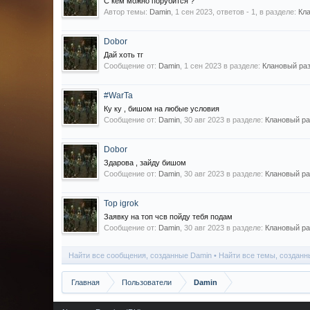
С кем можно порубится ?
Автор темы:
Damin
,
1 сен 2023
, ответов - 1, в разделе:
Кла
Dobor
Дай хоть тг
Сообщение от:
Damin
,
1 сен 2023
в разделе:
Клановый разд
#WarTa
Ку ку , бишом на любые условия
Сообщение от:
Damin
,
30 авг 2023
в разделе:
Клановый раз
Dobor
Здарова , зайду бишом
Сообщение от:
Damin
,
30 авг 2023
в разделе:
Клановый раз
Top igrok
Заявку на топ чсв пойду тебя подам
Сообщение от:
Damin
,
30 авг 2023
в разделе:
Клановый раз
Найти все сообщения, созданные Damin
Найти все темы, созданн
Главная
Пользователи
Damin