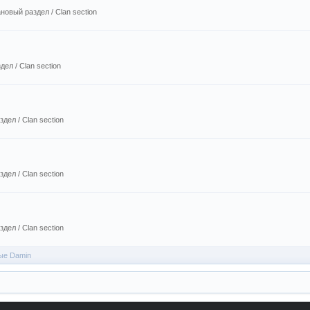
новый раздел / Сlan section
ел / Сlan section
дел / Сlan section
дел / Сlan section
дел / Сlan section
ые Damin