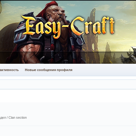
активность
Новые сообщения профиля
ел / Сlan section