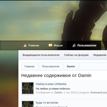
Главная
Форум
Пользователи
Выдающиеся пользователи
Сейчас на форуме
Недавняя 
Главная
Пользователи
Damin
Недавнее содержимое от Damin
Набор в клан Umbrella
На любые условия побегать
Сообщение от:
Damin
,
1 сен 2023
в разделе:
Клановый разд
Куда то вступлю