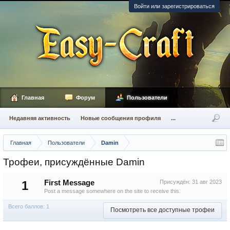
Войти или зарегистрироваться
Главная
Форум
Пользователи
Недавняя активность
Новые сообщения профиля
...
Главная
Пользователи
Damin
Трофеи, присуждённые Damin
1
First Message
Присуждён:
31 авг 2023
Post a message somewhere on the site to receive this.
Всего баллов: 1
Посмотреть все доступные трофеи