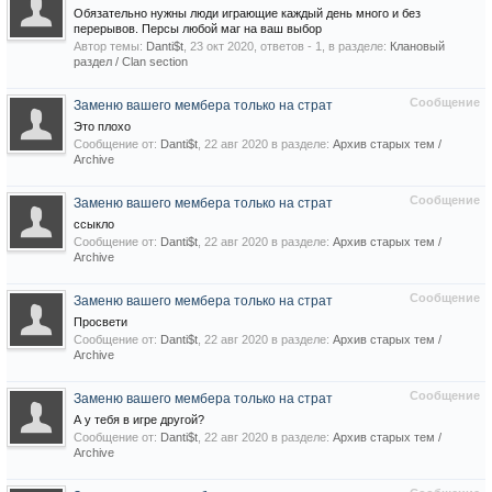
Обязательно нужны люди играющие каждый день много и без
перерывов. Персы любой маг на ваш выбор
Автор темы:
Danti$t
,
23 окт 2020
, ответов - 1, в разделе:
Клановый
раздел / Сlan section
Сообщение
Заменю вашего мембера только на страт
Это плохо
Сообщение от:
Danti$t
,
22 авг 2020
в разделе:
Архив старых тем /
Archive
Сообщение
Заменю вашего мембера только на страт
ссыкло
Сообщение от:
Danti$t
,
22 авг 2020
в разделе:
Архив старых тем /
Archive
Сообщение
Заменю вашего мембера только на страт
Просвети
Сообщение от:
Danti$t
,
22 авг 2020
в разделе:
Архив старых тем /
Archive
Сообщение
Заменю вашего мембера только на страт
А у тебя в игре другой?
Сообщение от:
Danti$t
,
22 авг 2020
в разделе:
Архив старых тем /
Archive