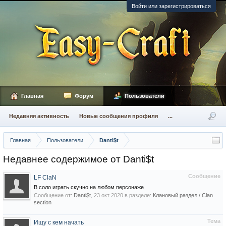
Войти или зарегистрироваться
Главная
Форум
Пользователи
Недавняя активность
Новые сообщения профиля
...
Главная
Пользователи
Danti$t
Недавнее содержимое от Danti$t
Сообщение
LF ClaN
В соло играть скучно на любом персонаже
Сообщение от:
Danti$t
,
23 окт 2020
в разделе:
Клановый раздел / Сlan
section
Тема
Ищу с кем начать