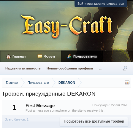
Войти или зарегистрироваться
Главная
Форум
Пользователи
Недавняя активность
Новые сообщения профиля
...
Главная
Пользователи
DEKARON
Трофеи, присуждённые DEKARON
1
First Message
Присуждён:
22 авг 2020
Post a message somewhere on the site to receive this.
Всего баллов: 1
Посмотреть все доступные трофеи