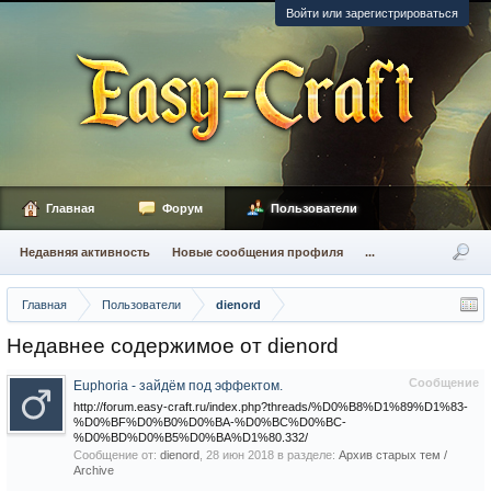
Войти или зарегистрироваться
Главная
Форум
Пользователи
Недавняя активность
Новые сообщения профиля
...
Главная
Пользователи
dienord
Недавнее содержимое от dienord
Сообщение
Euphoria - зайдём под эффектом.
http://forum.easy-craft.ru/index.php?threads/%D0%B8%D1%89%D1%83-
%D0%BF%D0%B0%D0%BA-%D0%BC%D0%BC-
%D0%BD%D0%B5%D0%BA%D1%80.332/
Сообщение от:
dienord
,
28 июн 2018
в разделе:
Архив старых тем /
Archive