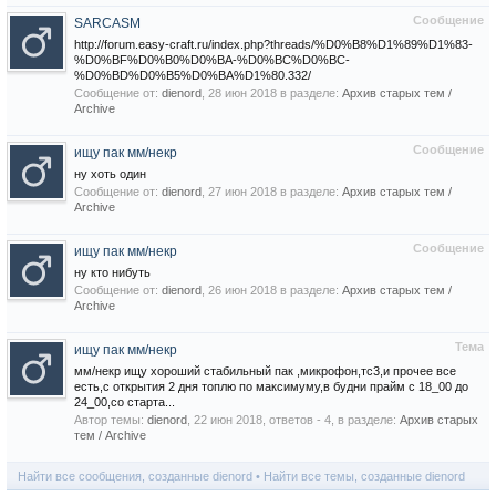
Сообщение
SARCASM
http://forum.easy-craft.ru/index.php?threads/%D0%B8%D1%89%D1%83-
%D0%BF%D0%B0%D0%BA-%D0%BC%D0%BC-
%D0%BD%D0%B5%D0%BA%D1%80.332/
Сообщение от:
dienord
,
28 июн 2018
в разделе:
Архив старых тем /
Archive
Сообщение
ищу пак мм/некр
ну хоть один
Сообщение от:
dienord
,
27 июн 2018
в разделе:
Архив старых тем /
Archive
Сообщение
ищу пак мм/некр
ну кто нибуть
Сообщение от:
dienord
,
26 июн 2018
в разделе:
Архив старых тем /
Archive
Тема
ищу пак мм/некр
мм/некр ищу хороший стабильный пак ,микрофон,тс3,и прочее все
есть,с открытия 2 дня топлю по максимуму,в будни прайм с 18_00 до
24_00,со старта...
Автор темы:
dienord
,
22 июн 2018
, ответов - 4, в разделе:
Архив старых
тем / Archive
Найти все сообщения, созданные dienord
Найти все темы, созданные dienord