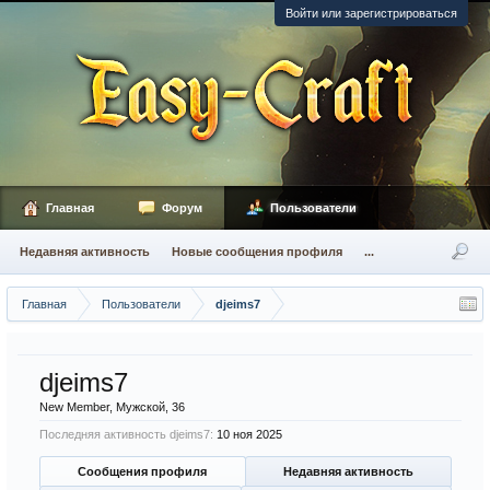
Войти или зарегистрироваться
Главная
Форум
Пользователи
Недавняя активность
Новые сообщения профиля
...
Главная
Пользователи
djeims7
djeims7
New Member
, Мужской, 36
Последняя активность djeims7:
10 ноя 2025
Сообщения профиля
Недавняя активность