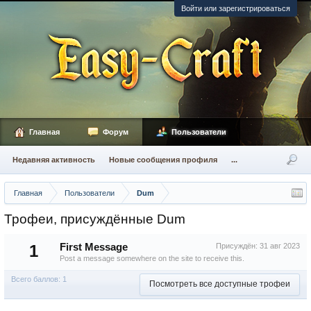
Войти или зарегистрироваться
Главная
Форум
Пользователи
Недавняя активность
Новые сообщения профиля
...
Главная
Пользователи
Dum
Трофеи, присуждённые Dum
1
First Message
Присуждён:
31 авг 2023
Post a message somewhere on the site to receive this.
Всего баллов: 1
Посмотреть все доступные трофеи