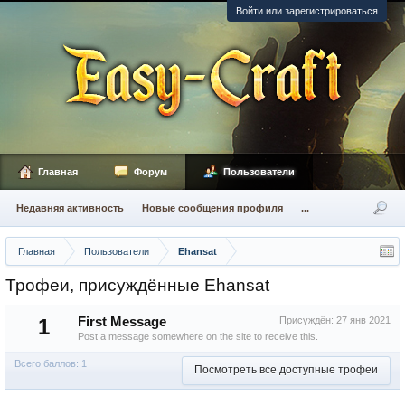
Войти или зарегистрироваться
Главная
Форум
Пользователи
Недавняя активность
Новые сообщения профиля
...
Главная
Пользователи
Ehansat
Трофеи, присуждённые Ehansat
1
First Message
Присуждён:
27 янв 2021
Post a message somewhere on the site to receive this.
Всего баллов: 1
Посмотреть все доступные трофеи