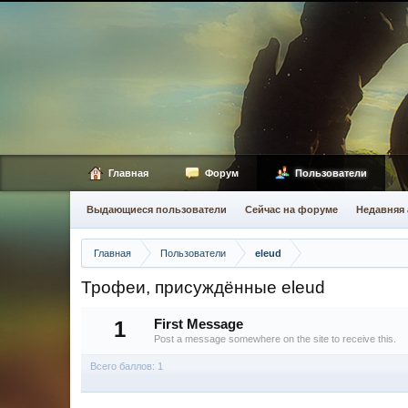
Главная
Форум
Пользователи
Выдающиеся пользователи
Сейчас на форуме
Недавняя 
Главная
Пользователи
eleud
Трофеи, присуждённые eleud
1
First Message
Post a message somewhere on the site to receive this.
Всего баллов: 1