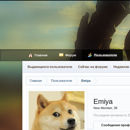
Главная
Форум
Пользователи
Выдающиеся пользователи
Сейчас на форуме
Недавняя 
Главная
Пользователи
Emiya
Emiya
New Member
, 38
Последняя активность E
Сообщения проф