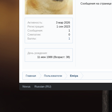
Сообщения на странице 
Активность:
3 мар 2026
Регистрация:
1 сен 2023
Сообщения:
1
Симпатии:
0
Баллы:
1
День рождения:
11 июн 1988
(Возраст: 38)
Главная
Пользователи
Emiya
Novus
Russian (RU)