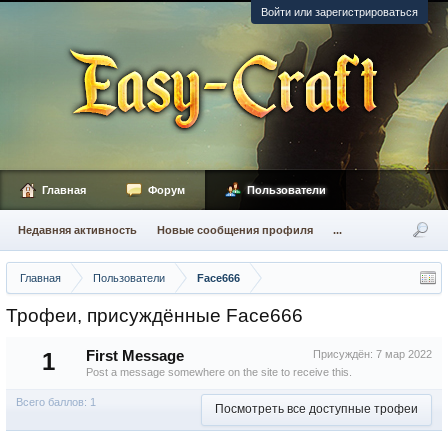
Войти или зарегистрироваться
Главная
Форум
Пользователи
Недавняя активность
Новые сообщения профиля
...
Главная
Пользователи
Face666
Трофеи, присуждённые Face666
1
First Message
Присуждён:
7 мар 2022
Post a message somewhere on the site to receive this.
Всего баллов: 1
Посмотреть все доступные трофеи