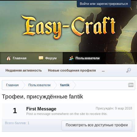
Войти или зарегистрироваться
Главная
Форум
Пользователи
Недавняя активность
Новые сообщения профиля
...
Главная
Пользователи
fantik
Трофеи, присуждённые fantik
1
First Message
Присуждён:
9 мар 2018
Post a message somewhere on the site to receive this.
Всего баллов: 1
Посмотреть все доступные трофеи