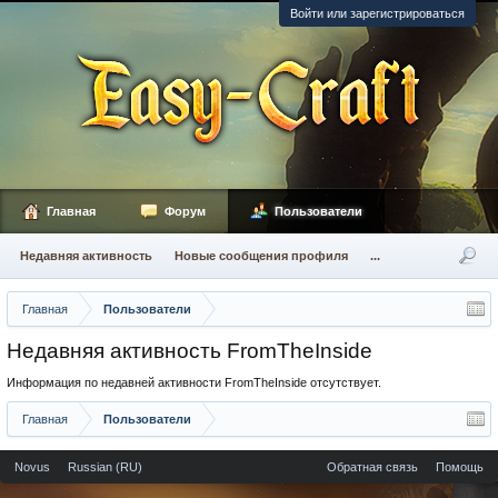
Войти или зарегистрироваться
Главная
Форум
Пользователи
Недавняя активность
Новые сообщения профиля
...
Главная
Пользователи
Недавняя активность FromTheInside
Информация по недавней активности FromTheInside отсутствует.
Главная
Пользователи
Novus
Russian (RU)
Обратная связь
Помощь