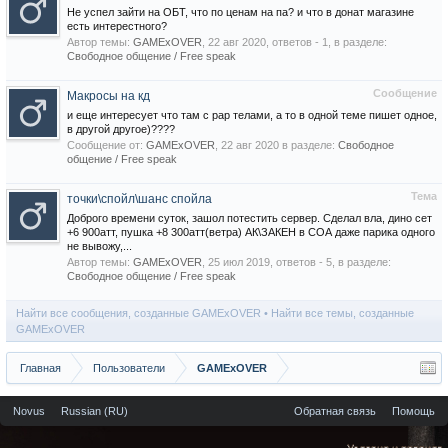
Не успел зайти на ОБТ, что по ценам на па? и что в донат магазине
есть интерестного?
Автор темы:
GAMExOVER
,
22 авг 2020
, ответов - 1, в разделе:
Свободное общение / Free speak
Сообщение
Макросы на кд
и еще интересует что там с рар телами, а то в одной теме пишет одное,
в другой другое)????
Сообщение от:
GAMExOVER
,
22 авг 2020
в разделе:
Свободное
общение / Free speak
Тема
точки\спойл\шанс спойла
Доброго времени суток, зашол потестить сервер. Сделал вла, дино сет
+6 900атт, пушка +8 300атт(ветра) АК\ЗАКЕН в СОА даже парика одного
не вывожу,...
Автор темы:
GAMExOVER
,
25 июл 2019
, ответов - 5, в разделе:
Свободное общение / Free speak
Найти все сообщения, созданные GAMExOVER
Найти все темы, созданные
GAMExOVER
Главная
Пользователи
GAMExOVER
Novus
Russian (RU)
Обратная связь
Помощь