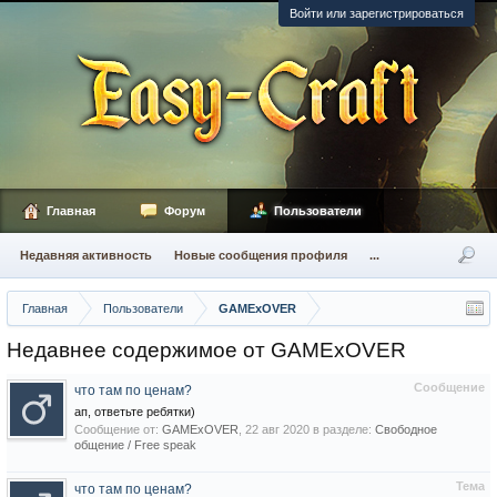
Войти или зарегистрироваться
Главная
Форум
Пользователи
Недавняя активность
Новые сообщения профиля
...
Главная
Пользователи
GAMExOVER
Недавнее содержимое от GAMExOVER
Сообщение
что там по ценам?
ап, ответьте ребятки)
Сообщение от:
GAMExOVER
,
22 авг 2020
в разделе:
Свободное
общение / Free speak
Тема
что там по ценам?