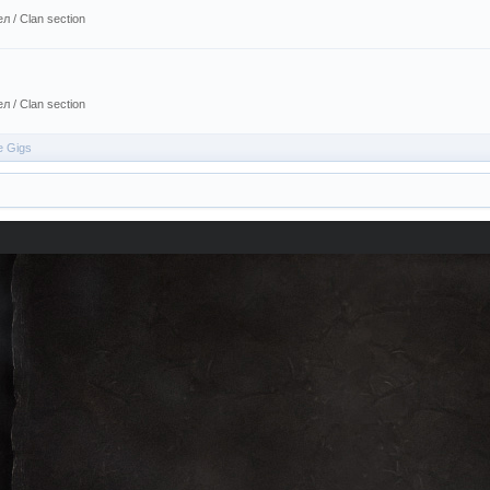
 / Сlan section
 / Сlan section
е Gigs