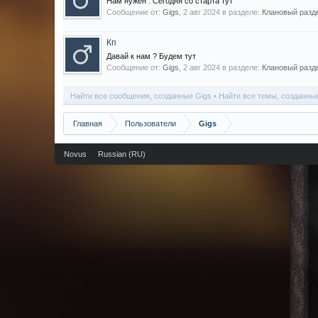
Нам нужен . Сегодня со старта тут
Сообщение от:
Gigs
,
2 авг 2024
в разделе:
Клановый раздел
Кп
Давай к нам ? Будем тут
Сообщение от:
Gigs
,
2 авг 2024
в разделе:
Клановый раздел
Найти все сообщения, созданные Gigs
Найти все темы, созданны
Главная
Пользователи
Gigs
Novus
Russian (RU)