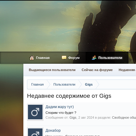
Главная
Форум
Пользователи
Выдающиеся пользователи
Сейчас на форуме
Недавняя 
Главная
Пользователи
Gigs
Недавнее содержимое от Gigs
Дадим жару тут)
Спорим что будет ?
Сообщение от:
Gigs
,
2 авг 2024
в разделе:
Свободное обще
Донабор