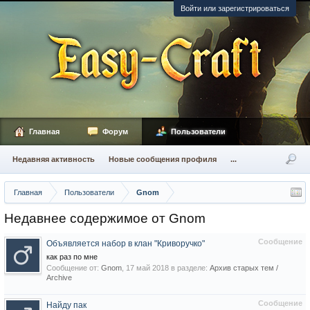
Войти или зарегистрироваться
Главная
Форум
Пользователи
Недавняя активность
Новые сообщения профиля
...
Главная
Пользователи
Gnom
Недавнее содержимое от Gnom
Сообщение
Объявляется набор в клан "Криворучко"
как раз по мне
Сообщение от:
Gnom
,
17 май 2018
в разделе:
Архив старых тем /
Archive
Сообщение
Найду пак