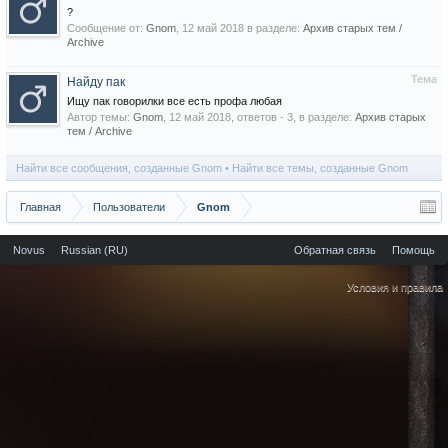
?
Сообщение от:
Gnom
,
12 май 2018
в разделе:
Архив старых тем /
Archive
Тема
Найду пак
Ищу пак говорилки все есть профа любая
Автор темы:
Gnom
,
12 май 2018
, ответов - 3, в разделе:
Архив старых
тем / Archive
Найти все сообщения, созданные Gnom
Найти все темы, созданные Gnom
Главная
Пользователи
Gnom
Novus
Russian (RU)
Обратная связь
Помощь
Условия и правила