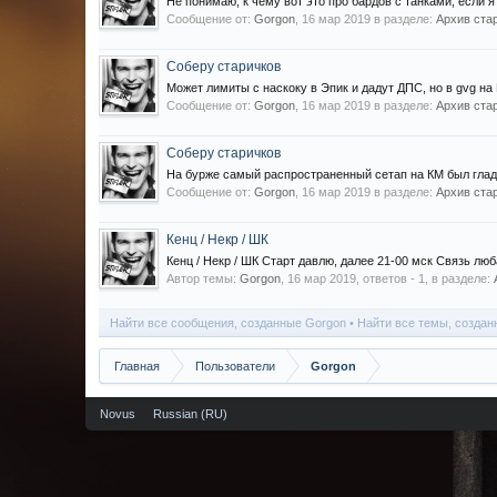
Не понимаю, к чему вот это про бардов с танками, если я 
Сообщение от:
Gorgon
,
16 мар 2019
в разделе:
Архив стар
Соберу старичков
Может лимиты с наскоку в Эпик и дадут ДПС, но в gvg на
Сообщение от:
Gorgon
,
16 мар 2019
в разделе:
Архив стар
Соберу старичков
На бурже самый распространенный сетап на КМ был глады
Сообщение от:
Gorgon
,
16 мар 2019
в разделе:
Архив стар
Кенц / Некр / ШК
Кенц / Некр / ШК Старт давлю, далее 21-00 мск Связь лю
Автор темы:
Gorgon
,
16 мар 2019
, ответов - 1, в разделе:
Найти все сообщения, созданные Gorgon
Найти все темы, создан
Главная
Пользователи
Gorgon
Novus
Russian (RU)