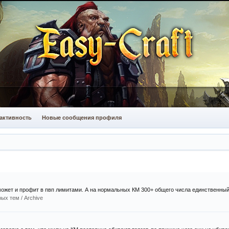
активность
Новые сообщения профиля
 может и профит в пвп лимитами. А на нормальных КМ 300+ общего числа единственный 
ых тем / Archive