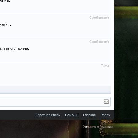
т и в...
Сообщение
ами....
Сообщение
 взятого таргета.
Тема
Обратная связь
Помощь
Главная
Вверх
Условия и правила