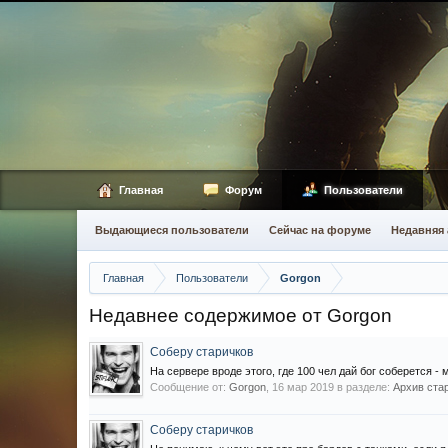
Главная
Форум
Пользователи
Выдающиеся пользователи
Сейчас на форуме
Недавняя 
Главная
Пользователи
Gorgon
Недавнее содержимое от Gorgon
Соберу старичков
На сервере вроде этого, где 100 чел дай бог соберется -
Сообщение от:
Gorgon
,
16 мар 2019
в разделе:
Архив стар
Соберу старичков