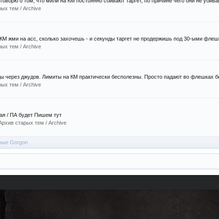
говорю о том, что мили на КМ постоянно сбивают таргет, по причине чего они не убиваю
ых тем / Archive
 КМ жми на асс, сколько захочешь - и секунды таргет не продержишь под 30-ыми флешк
ых тем / Archive
 через джудов. Лимиты на КМ практически бесполезны. Просто падают во флешках без
ых тем / Archive
бая / ПА будет Пишем тут
Архив старых тем / Archive
ные Gorgon