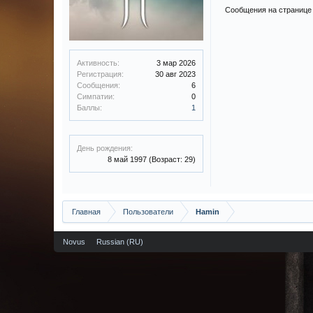
Сообщения на странице 
Активность:
3 мар 2026
Регистрация:
30 авг 2023
Сообщения:
6
Симпатии:
0
Баллы:
1
День рождения:
8 май 1997
(Возраст: 29)
Главная
Пользователи
Hamin
Novus
Russian (RU)