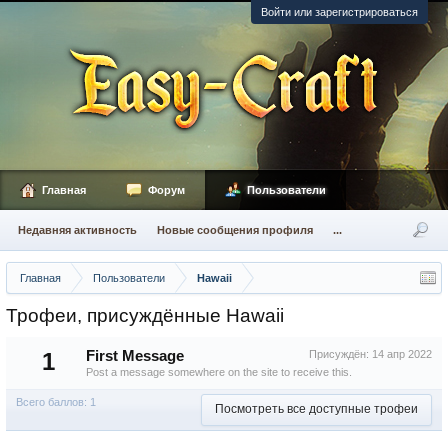
Войти или зарегистрироваться
Главная
Форум
Пользователи
Недавняя активность
Новые сообщения профиля
...
Главная
Пользователи
Hawaii
Трофеи, присуждённые Hawaii
1
First Message
Присуждён:
14 апр 2022
Post a message somewhere on the site to receive this.
Всего баллов: 1
Посмотреть все доступные трофеи