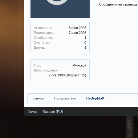
Сообщения на странице
Активность:
8 фев 2026
Регистрация:
7 фев 2026
Сообщения:
1
Симпатии:
0
Баллы:
1
Пол:
Мужской
День рождения:
7 окт 1990
(Возраст: 35)
Главная
Пользователи
HeBepMoP
Novus
Russian (RU)