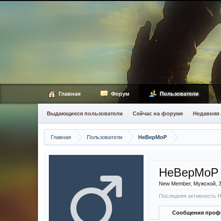
Главная
Форум
Пользователи
Выдающиеся пользователи
Сейчас на форуме
Недавняя 
Главная
Пользователи
HeBepMoP
HeBepMoP
New Member
, Мужской, 
Последняя активность 
Сообщения проф