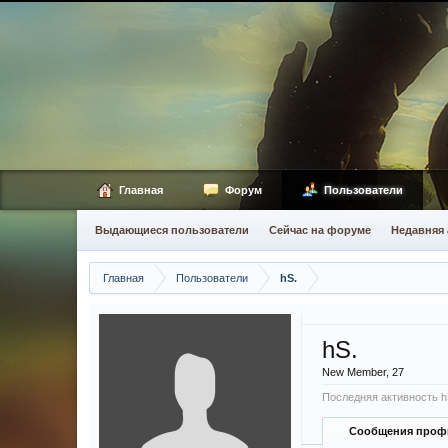
Главная
Форум
Пользователи
Выдающиеся пользователи
Сейчас на форуме
Недавняя 
Главная
Пользователи
hS.
hS.
New Member
, 27
Последняя активность h
Сообщения проф