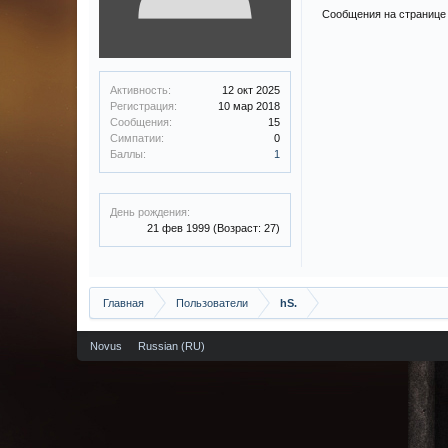
Сообщения на странице 
Активность:
12 окт 2025
Регистрация:
10 мар 2018
Сообщения:
15
Симпатии:
0
Баллы:
1
День рождения:
21 фев 1999
(Возраст: 27)
Главная
Пользователи
hS.
Novus
Russian (RU)