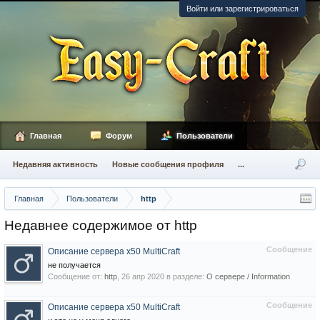
Войти или зарегистрироваться
Главная
Форум
Пользователи
Недавняя активность
Новые сообщения профиля
...
Главная
Пользователи
http
Недавнее содержимое от http
Сообщение
Описание сервера х50 MultiCraft
не получается
Сообщение от:
http
,
26 апр 2020
в разделе:
О сервере / Information
Сообщение
Описание сервера х50 MultiCraft