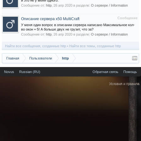
и это не у меня одного.
Сообщение от:
http
,
26 апр 2020
в разделе:
О сервере / Information
Сообщение
Описание сервера х50 MultiCraft
У меня один вопрос в описании сервера написано Максимальное кол-
во окон = 5! А больше двух не грузит, что за?
Сообщение от:
http
,
26 апр 2020
в разделе:
О сервере / Information
Найти все сообщения, созданные http
Найти все темы, созданные http
Главная
Пользователи
http
Novus
Russian (RU)
Обратная связь
Помощь
Условия и правила