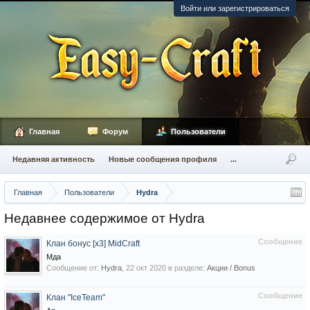
Войти или зарегистрироваться
Главная
Форум
Пользователи
Недавняя активность
Новые сообщения профиля
...
Главная
Пользователи
Hydra
Недавнее содержимое от Hydra
Сообщение
Клан бонус [x3] MidCraft
Мда
Сообщение от:
Hydra
,
22 окт 2020
в разделе:
Акции / Bonus
Сообщение
Клан "IceTeam"