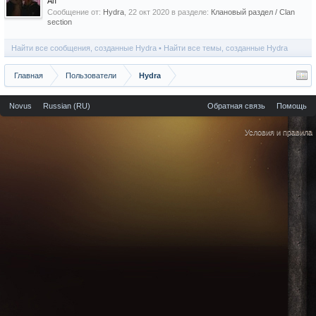
Ап
Сообщение от:
Hydra
,
22 окт 2020
в разделе:
Клановый раздел / Сlan
section
Найти все сообщения, созданные Hydra
Найти все темы, созданные Hydra
Главная
Пользователи
Hydra
Novus
Russian (RU)
Обратная связь
Помощь
Условия и правила