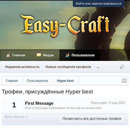
Войти или зарегистрироваться
Главная
Форум
Пользователи
Недавняя активность
Новые сообщения профиля
...
Главная
Пользователи
Hyper best
Трофеи, присуждённые Hyper best
1
First Message
Присуждён:
5 мар 2022
Post a message somewhere on the site to receive this.
Всего баллов: 1
Посмотреть все доступные трофеи