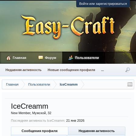
Войти или зарегистрироваться
Главная
Форум
Пользователи
Недавняя активность
Новые сообщения профиля
...
Главная
Пользователи
IceCreamm
IceCreamm
New Member
, Мужской, 32
Последняя активность IceCreamm:
21 янв 2026
Сообщения профиля
Недавняя активность