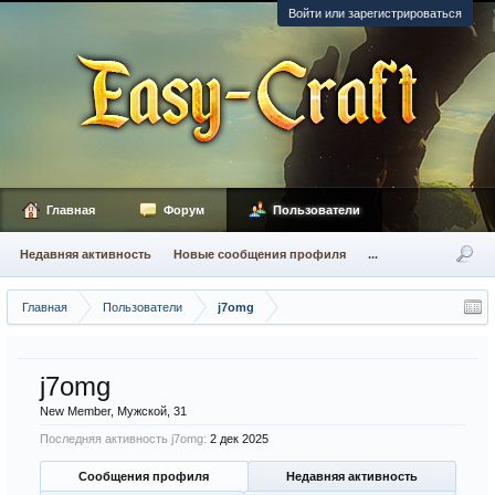
Войти или зарегистрироваться
Главная
Форум
Пользователи
Недавняя активность
Новые сообщения профиля
...
Главная
Пользователи
j7omg
j7omg
New Member
, Мужской, 31
Последняя активность j7omg:
2 дек 2025
Сообщения профиля
Недавняя активность