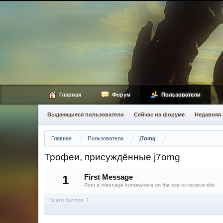
Главная
Форум
Пользователи
Выдающиеся пользователи
Сейчас на форуме
Недавняя 
Главная
Пользователи
j7omg
Трофеи, присуждённые j7omg
1
First Message
Post a message somewhere on the site to receive this.
Всего баллов: 1