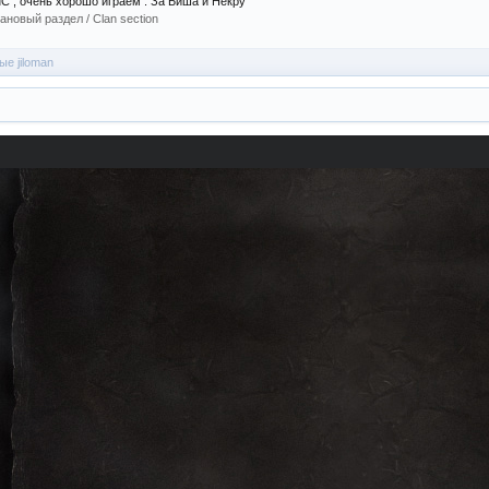
С , очень хорошо играем . За Биша и Некру
ановый раздел / Сlan section
ые jiloman