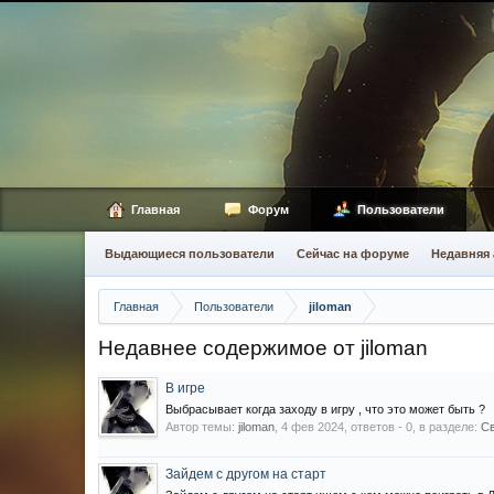
Главная
Форум
Пользователи
Выдающиеся пользователи
Сейчас на форуме
Недавняя 
Главная
Пользователи
jiloman
Недавнее содержимое от jiloman
В игре
Выбрасывает когда заходу в игру , что это может быть ?
Автор темы:
jiloman
,
4 фев 2024
, ответов - 0, в разделе:
Св
Зайдем с другом на старт