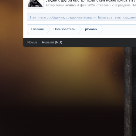
Зайдем с другом на старт ищем с кем можно поиграть в Л
Автор темы:
jiloman
,
4 фев 2024
, ответов - 2, в разделе:
Кл
Найти все сообщения, созданные jiloman
Найти все темы, созданн
Главная
Пользователи
jiloman
Novus
Russian (RU)