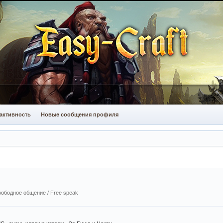
активность
Новые сообщения профиля
ободное общение / Free speak