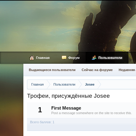
Главная
Форум
Пользователи
Выдающиеся пользователи
Сейчас на форуме
Недавняя 
Главная
Пользователи
Josee
Трофеи, присуждённые Josee
1
First Message
Post a message somewhere on the site to receive this.
Всего баллов: 1