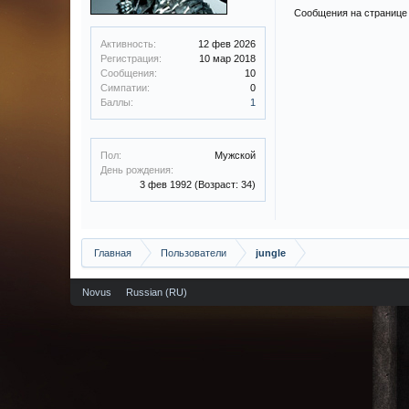
Сообщения на странице 
Активность:
12 фев 2026
Регистрация:
10 мар 2018
Сообщения:
10
Симпатии:
0
Баллы:
1
Пол:
Мужской
День рождения:
3 фев 1992
(Возраст: 34)
Главная
Пользователи
jungle
Novus
Russian (RU)