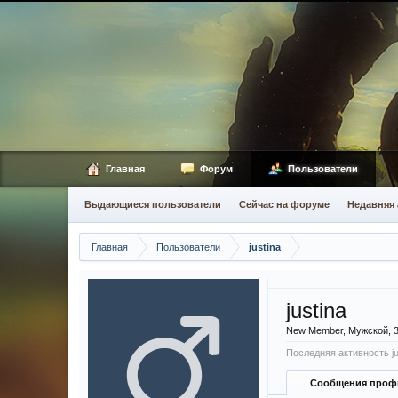
Главная
Форум
Пользователи
Выдающиеся пользователи
Сейчас на форуме
Недавняя 
Главная
Пользователи
justina
justina
New Member
, Мужской, 
Последняя активность ju
Сообщения проф