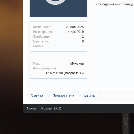
Сообщения на странице п
Активность:
23 ноя 2025
Регистрация:
14 дек 2019
Сообщения:
1
Симпатии:
0
Баллы:
1
Пол:
Мужской
День рождения:
12 окт 1990
(Возраст: 35)
Главная
Пользователи
justina
Novus
Russian (RU)