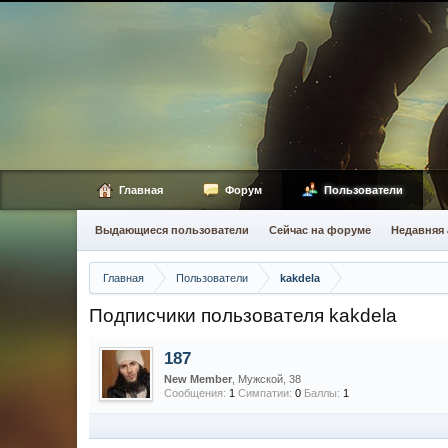
Главная
Форум
Пользователи
Выдающиеся пользователи
Сейчас на форуме
Недавняя 
Главная
Пользователи
kakdela
Подписчики пользователя kakdela
187
New Member
, Мужской, 38
Сообщения:
1
Симпатии:
0
Баллы:
1