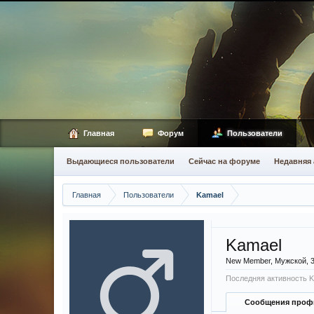
Главная
Форум
Пользователи
Выдающиеся пользователи
Сейчас на форуме
Недавняя 
Главная
Пользователи
Kamael
Kamael
New Member
, Мужской, 
Последняя активность K
Сообщения проф