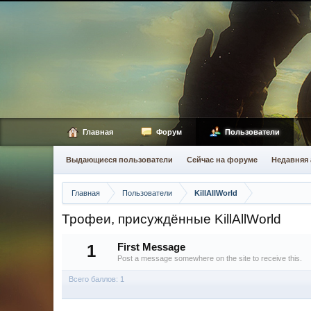
Главная
Форум
Пользователи
Выдающиеся пользователи
Сейчас на форуме
Недавняя 
Главная
Пользователи
KillAllWorld
Трофеи, присуждённые KillAllWorld
1
First Message
Post a message somewhere on the site to receive this.
Всего баллов: 1