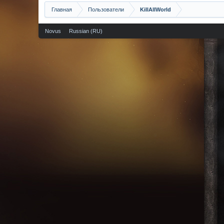
Главная
Пользователи
KillAllWorld
Novus
Russian (RU)