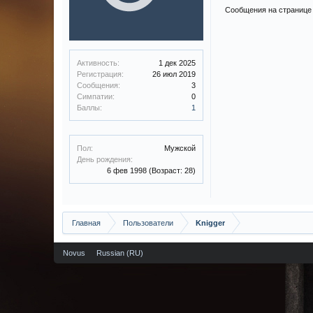
Сообщения на странице 
Активность:
1 дек 2025
Регистрация:
26 июл 2019
Сообщения:
3
Симпатии:
0
Баллы:
1
Пол:
Мужской
День рождения:
6 фев 1998
(Возраст: 28)
Главная
Пользователи
Knigger
Novus
Russian (RU)