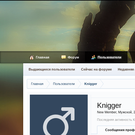
Главная
Форум
Пользователи
Выдающиеся пользователи
Сейчас на форуме
Недавняя 
Главная
Пользователи
Knigger
Knigger
New Member
, Мужской, 
Последняя активность K
Сообщения проф