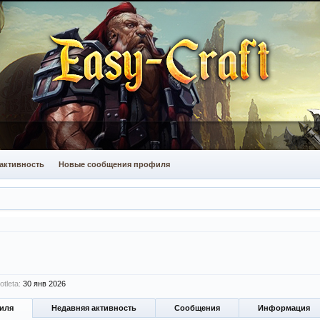
активность
Новые сообщения профиля
tleta:
30 янв 2026
иля
Недавняя активность
Сообщения
Информация