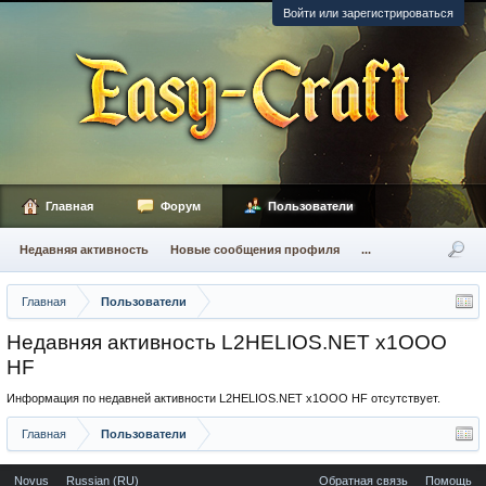
Войти или зарегистрироваться
Главная
Форум
Пользователи
Недавняя активность
Новые сообщения профиля
...
Главная
Пользователи
Недавняя активность L2HELIOS.NET x1OOO
HF
Информация по недавней активности L2HELIOS.NET x1OOO HF отсутствует.
Главная
Пользователи
Novus
Russian (RU)
Обратная связь
Помощь